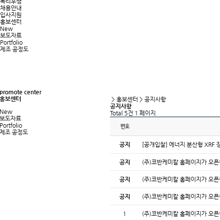
복리후생
채용안내
입사지원
홍보센터
New
보도자료
Portfolio
제조 공정도
promote center
홍보센터
> 홍보센터 > 공지사항
공지사항
New
Total 5건
1 페이지
보도자료
Portfolio
번호
제조 공정도
공지
[공개입찰] 에너지 분산형 XRF
공지
(주)코반케미칼 홈페이지가 오
공지
(주)코반케미칼 홈페이지가 오픈
공지
(주)코반케미칼 홈페이지가 오
1
(주)코반케미칼 홈페이지가 오