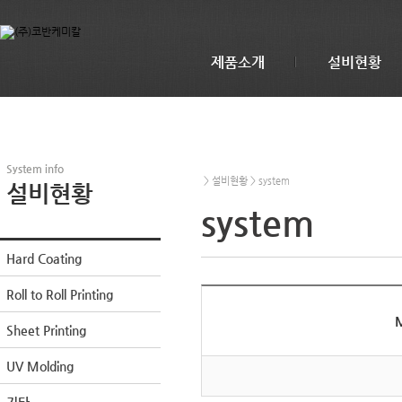
제품소개
설비현황
System info
> 설비현황 > system
설비현황
system
Hard Coating
Roll to Roll Printing
M
Sheet Printing
UV Molding